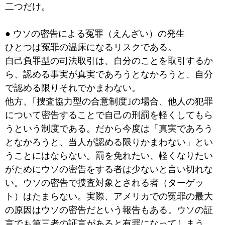
二つだけ。
● ウソの密告による冤罪（えんざい）の発生
ひとつは冤罪の温床になるリスクである。
自己負罪型の司法取引は、自分のことを取引するか
ら、認める事実が真実であろうとなかろうと、自分
で認める限りそれでかまわない。
他方、｢捜査協力型の合意制度｣の場合、他人の犯罪
について密告することで自己の刑罰を軽くしてもら
うという制度である。だから今度は「真実であろう
となかろうと、当人が認める限りかまわない」とい
うことにはならない。罰を免れたい、軽くなりたい
がためにウソの密告をする者は少ないと言い切れな
い。ウソの密告で捜査対象とされる者（ターゲッ
ト）はたまらない。実際、アメリカでの冤罪の最大
の原因はウソの密告だという報告もある。ウソの証
言でも第三者の証言があると有罪になってしまう、