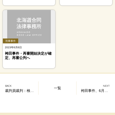
刑事事件
2023年6月6日
袴田事件・再審開始決定が確
定、再審公判へ
BACK
NEXT
一覧
裁判員裁判：検察官が控訴を断念、道内初の無罪判決が確定！
袴田事件、6月11日に即時抗告審の判断が出ます！