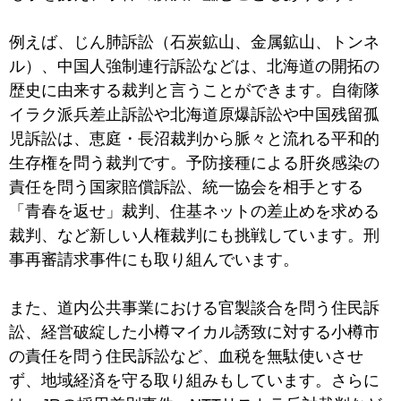
例えば、じん肺訴訟（石炭鉱山、金属鉱山、トンネ
ル）、中国人強制連行訴訟などは、北海道の開拓の
歴史に由来する裁判と言うことができます。自衛隊
イラク派兵差止訴訟や北海道原爆訴訟や中国残留孤
児訴訟は、恵庭・長沼裁判から脈々と流れる平和的
生存権を問う裁判です。予防接種による肝炎感染の
責任を問う国家賠償訴訟、統一協会を相手とする
「青春を返せ」裁判、住基ネットの差止めを求める
裁判、など新しい人権裁判にも挑戦しています。刑
事再審請求事件にも取り組んでいます。
また、道内公共事業における官製談合を問う住民訴
訟、経営破綻した小樽マイカル誘致に対する小樽市
の責任を問う住民訴訟など、血税を無駄使いさせ
ず、地域経済を守る取り組みもしています。さらに