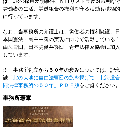
は、JRの採用差別事件、NTTリストラ反対裁判など
労働者の生活、労働組合の権利を守る活動も積極的
に行っています。
なお、当事務所の弁護士は、労働者の権利擁護、日
本国憲法・民主主義の実現に向けて活動している自
由法曹団、日本労働弁護団、青年法律家協会に加入
しています。
※ 事務所創立から５０年の歩みについては、記念
誌
「北の大地に自由法曹団の旗を掲げて 北海道合
同法律事務所の５０年」ＰＤＦ版
をご覧ください。
事務所憲章