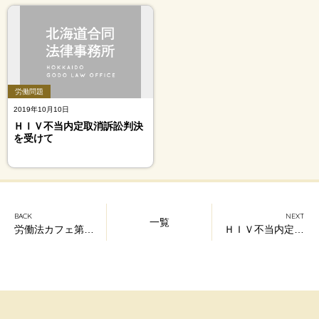
労働問題
2019年10月10日
ＨＩＶ不当内定取消訴訟判決
を受けて
BACK
NEXT
一覧
労働法カフェ第６弾「働き始める君たちへ」やりました
ＨＩＶ不当内定取り消し訴訟札幌地裁判決にあたってのコメント