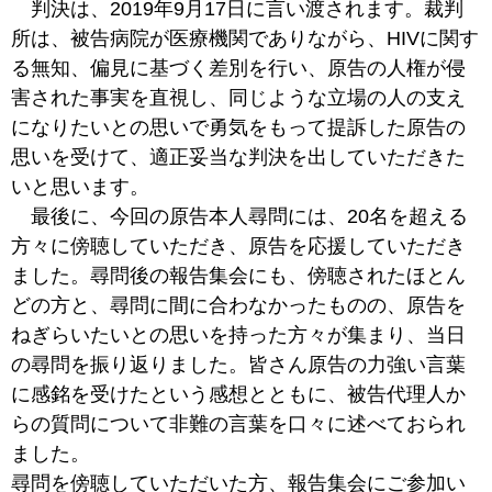
判決は、2019年9月17日に言い渡されます。裁判
所は、被告病院が医療機関でありながら、HIVに関す
る無知、偏見に基づく差別を行い、原告の人権が侵
害された事実を直視し、同じような立場の人の支え
になりたいとの思いで勇気をもって提訴した原告の
思いを受けて、適正妥当な判決を出していただきた
いと思います。
最後に、今回の原告本人尋問には、20名を超える
方々に傍聴していただき、原告を応援していただき
ました。尋問後の報告集会にも、傍聴されたほとん
どの方と、尋問に間に合わなかったものの、原告を
ねぎらいたいとの思いを持った方々が集まり、当日
の尋問を振り返りました。皆さん原告の力強い言葉
に感銘を受けたという感想とともに、被告代理人か
らの質問について非難の言葉を口々に述べておられ
ました。
尋問を傍聴していただいた方、報告集会にご参加い