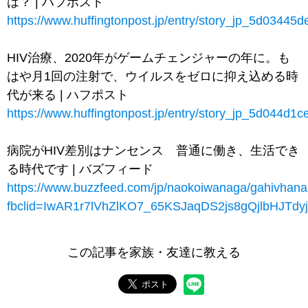
は？ | ハフポスト
https://www.huffingtonpost.jp/entry/story_jp_5d0344
HIV治療、2020年がゲームチェンジャーの年に。も
はや月1回の注射で、ウイルスをゼロに抑え込める時
代が来る | ハフポスト
https://www.huffingtonpost.jp/entry/story_jp_5d044d
病院がHIV差別はナンセンス 普通に働き、生活でき
る時代です | バズフィード
https://www.buzzfeed.com/jp/naokoiwanaga/gahivhana
fbclid=IwAR1r7lVhZlKO7_65KSJaqDS2js8gQjlbHJT
この記事を家族・友達に教える