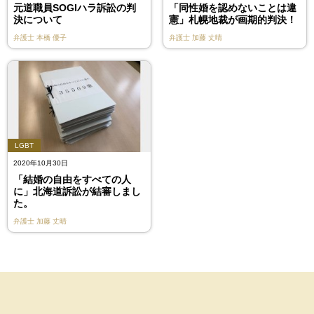
元道職員SOGIハラ訴訟の判
「同性婚を認めないことは違
決について
憲」札幌地裁が画期的判決！
弁護士
本橋 優子
弁護士
加藤 丈晴
LGBT
2020年10月30日
「結婚の自由をすべての人
に」北海道訴訟が結審しまし
た。
弁護士
加藤 丈晴