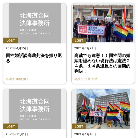
LGBT
LGBT
2025年4月15日
2024年3月21日
同性婚訴訟高裁判決を振り返
高裁でも違憲！！同性間の婚
る
姻を認めない現行法は憲法２
４条、１４条違反との画期的
判決！
弁護士
本橋 優子
弁護士
加藤 丈晴
LGBT
LGBT
2023年11月1日
2021年4月16日