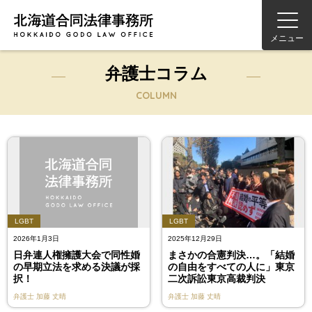
メニュー
弁護士コラム
COLUMN
LGBT
LGBT
2026年1月3日
2025年12月29日
日弁連人権擁護大会で同性婚
まさかの合憲判決…。「結婚
の早期立法を求める決議が採
の自由をすべての人に」東京
択！
二次訴訟東京高裁判決
弁護士
加藤 丈晴
弁護士
加藤 丈晴