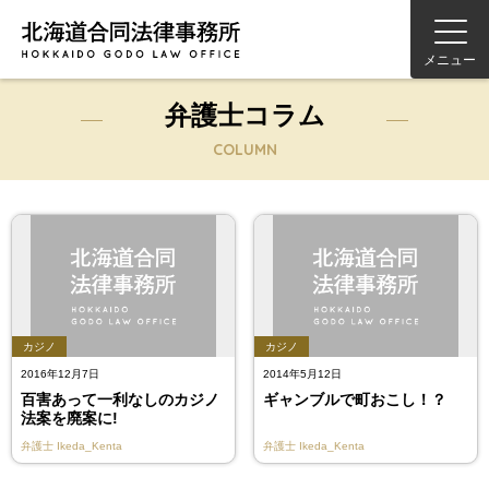
メニュー
弁護士コラム
COLUMN
カジノ
カジノ
2016年12月7日
2014年5月12日
百害あって一利なしのカジノ
ギャンブルで町おこし！？
法案を廃案に!
弁護士
Ikeda_Kenta
弁護士
Ikeda_Kenta